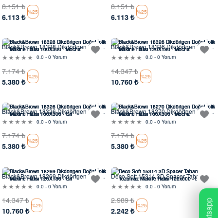
8.151
₺
8.151
₺
%25
%25
6.113
₺
6.113
₺
Evinde Gör
Evinde Gör
Black&Brown 18328 Dikdörtgen Doğal
Black&Brown 18326 Dikdörtgen Doğal
İplik Makine Halısı
İplik Makine Halısı
0.0 - 0 Yorum
0.0 - 0 Yorum
7.174
₺
14.347
₺
%25
%25
5.380
₺
10.760
₺
Evinde Gör
Evinde Gör
Black&Brown 18326 Dikdörtgen Doğal
Black&Brown 18270 Dikdörtgen Doğal
İplik Makine Halısı
İplik Makine Halısı
0.0 - 0 Yorum
0.0 - 0 Yorum
7.174
₺
7.174
₺
%25
%25
5.380
₺
5.380
₺
Evinde Gör
Evinde Gör
Black&Brown 18269 Dikdörtgen Doğal
Deco Soft 15314 3D Spacer Taban
İplik Makine Halısı
Tozumaz Makine Halısı
0.0 - 0 Yorum
0.0 - 0 Yorum
14.347
₺
2.989
₺
Whatsapp
%25
%25
10.760
₺
2.242
₺