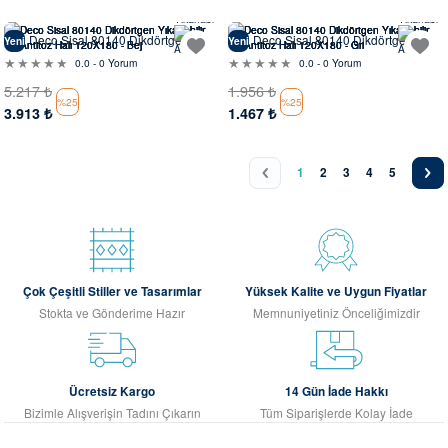
Evinde Gör
Evinde Gör
Deco Sisal 80140 Dikdörtgen
Deco Sisal 80140 Dikdörtgen
Yeni
Yeni
Yıkanabilir Antitoz Halı
Yıkanabilir Antitoz Halı
0.0 - 0 Yorum
0.0 - 0 Yorum
5.217
₺
1.956
₺
%25
%25
3.913
₺
1.467
₺
1
2
3
4
5
Çok Çeşitli Stiller ve Tasarımlar
Yüksek Kalite ve Uygun Fiyatlar
Stokta ve Gönderime Hazır
Memnuniyetiniz Önceliğimizdir
Ücretsiz Kargo
14 Gün İade Hakkı
Bizimle Alışverişin Tadını Çıkarın
Tüm Siparişlerde Kolay İade