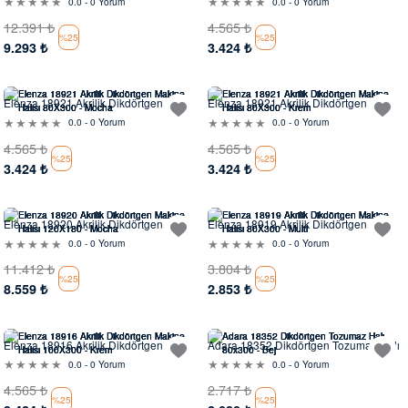
0.0 - 0 Yorum
0.0 - 0 Yorum
12.391
₺
4.565
₺
%25
%25
9.293
₺
3.424
₺
Evinde Gör
Evinde Gör
Elenza 18921 Akrilik Dikdörtgen
Elenza 18921 Akrilik Dikdörtgen
Makine Halısı
Makine Halısı
0.0 - 0 Yorum
0.0 - 0 Yorum
4.565
₺
4.565
₺
%25
%25
3.424
₺
3.424
₺
Evinde Gör
Evinde Gör
Elenza 18920 Akrilik Dikdörtgen
Elenza 18919 Akrilik Dikdörtgen
Makine Halısı
Makine Halısı
0.0 - 0 Yorum
0.0 - 0 Yorum
11.412
₺
3.804
₺
%25
%25
8.559
₺
2.853
₺
Evinde Gör
Evinde Gör
Elenza 18916 Akrilik Dikdörtgen
Adara 18352 Dikdörtgen Tozumaz Halı
Makine Halısı
0.0 - 0 Yorum
0.0 - 0 Yorum
4.565
₺
2.717
₺
%25
%25